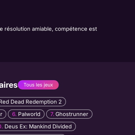
 de résolution amiable, compétence est
aires
Tous les jeux
Red Dead Redemption 2
r
Palworld
Ghostrunner
Deus Ex: Mankind Divided