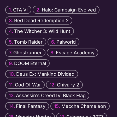
GTA VI
Halo: Campaign Evolved
Red Dead Redemption 2
The Witcher 3: Wild Hunt
Tomb Raider
Palworld
Ghostrunner
Escape Academy
DOOM Eternal
Deus Ex: Mankind Divided
God Of War
Chivalry 2
Assassin’s Creed IV: Black Flag
Final Fantasy
Meccha Chameleon
Monster Hunter
Cyberpunk 2077