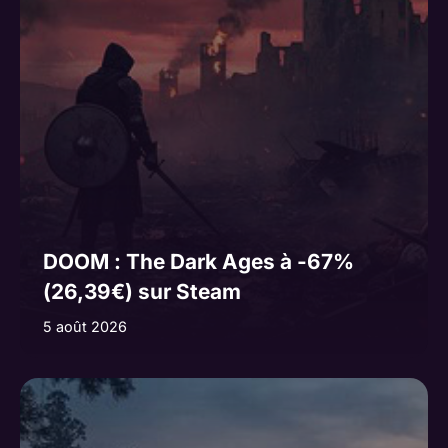
v
e
:
DOOM : The Dark Ages à -67%
(26,39€) sur Steam
5 août 2026