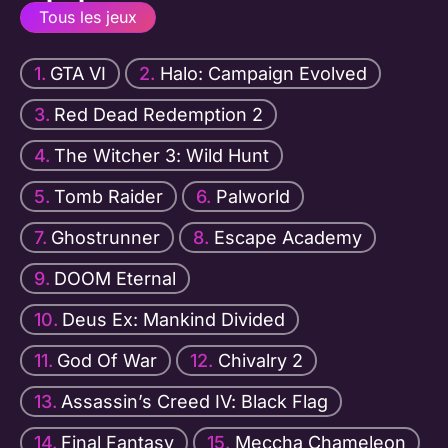
Tous les jeux
GTA VI
Halo: Campaign Evolved
Red Dead Redemption 2
The Witcher 3: Wild Hunt
Tomb Raider
Palworld
Ghostrunner
Escape Academy
DOOM Eternal
Deus Ex: Mankind Divided
God Of War
Chivalry 2
Assassin’s Creed IV: Black Flag
Final Fantasy
Meccha Chameleon