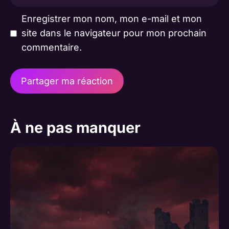
mail
Enregistrer mon nom, mon e-mail et mon
site dans le navigateur pour mon prochain
commentaire.
A
l
À ne pas manquer
t
e
r
n
a
t
i