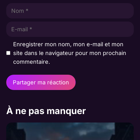
Nom
E-
mail
Enregistrer mon nom, mon e-mail et mon
site dans le navigateur pour mon prochain
commentaire.
A
l
À ne pas manquer
t
e
r