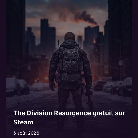
n
a
t
i
v
e
:
The Division Resurgence gratuit sur
Steam
6 août 2026