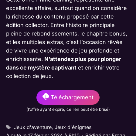
excellente affaire, surtout quand on considère
la richesse du contenu proposé par cette
édition collector. Entre l’histoire principale
pleine de rebondissements, le chapitre bonus,
et les multiples extras, c’est l’occasion rêvée
de vivre une expérience de jeu profonde et
enrichissante.
N’attendez plus pour plonger
dans ce mystère captivant
et enrichir votre
collection de jeux.
Téléchargement
(l’offre ayant expiré, ce lien peut être brisé)
Étiquettes
Jeux d'aventure
,
Jeux d'énigmes
Ajouté le 17 février 2024 à 9h10
•
Rédigé par
Eroan