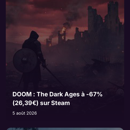
t
i
v
e
:
DOOM : The Dark Ages à -67%
(26,39€) sur Steam
5 août 2026