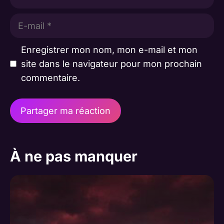
E-
mail
Enregistrer mon nom, mon e-mail et mon
site dans le navigateur pour mon prochain
commentaire.
A
l
À ne pas manquer
t
e
r
n
a