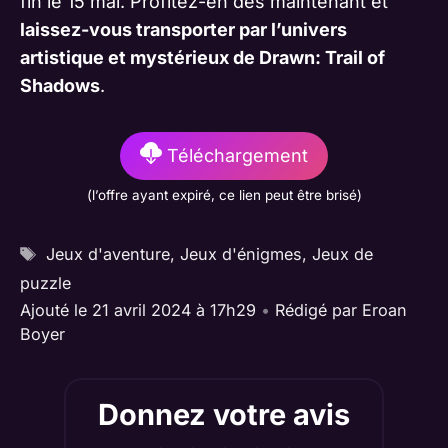
fin le 15 mai. Profitez-en dès maintenant et
laissez-vous transporter par l’univers
artistique et mystérieux de Drawn: Trail of
Shadows
.
Téléchargement
(l’offre ayant expiré, ce lien peut être brisé)
Étiquettes
Jeux d'aventure
,
Jeux d'énigmes
,
Jeux de
puzzle
Ajouté le 21 avril 2024 à 17h29
•
Rédigé par
Eroan
Boyer
Donnez votre avis