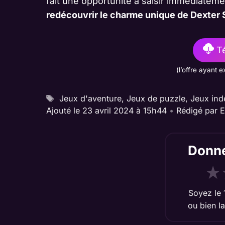
fait une opportunité à saisir immédiateme
redécouvrir le charme unique de Dexter 
Té
(l’offre ayant e
Étiquettes
Jeux d'aventure
,
Jeux de puzzle
,
Jeux in
Ajouté le 23 avril 2024 à 15h44
•
Rédigé par
E
Donne
★
Soyez le 
ou bien
l