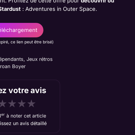
nt. Profitez de cette offre pour
découvrir ou
Stardust
: Adventures in Outer Space.
léchargement
xpiré, ce lien peut être brisé)
dépendants
,
Jeux rétros
roan Boyer
z votre avis
★
★
★
★
er
1
à noter cet article
aissez un avis détaillé