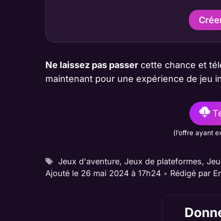
Crée
Ne laissez pas passer
cette chance et té
maintenant pour une expérience de jeu in
Té
(l’offre ayant e
Étiquettes
Jeux d'aventure
,
Jeux de plateformes
,
Jeu
Ajouté le 26 mai 2024 à 17h24
•
Rédigé par
E
Donne