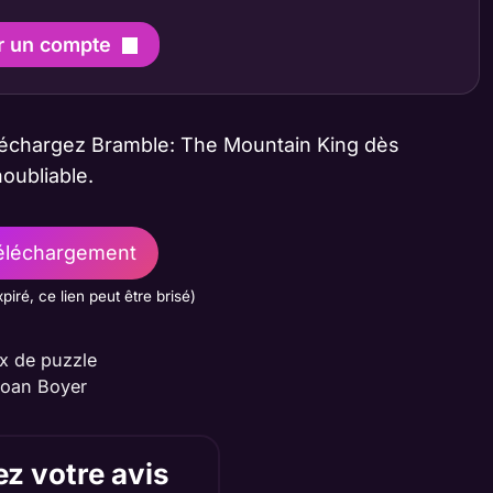
r un compte
léchargez Bramble: The Mountain King dès
oubliable.
léchargement
xpiré, ce lien peut être brisé)
x de puzzle
roan Boyer
z votre avis