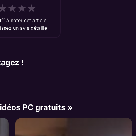
★
★
★
★
er
1
à noter cet article
aissez un avis détaillé
tagez !
vidéos PC gratuits »