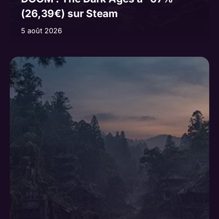
(26,39€) sur Steam
5 août 2026