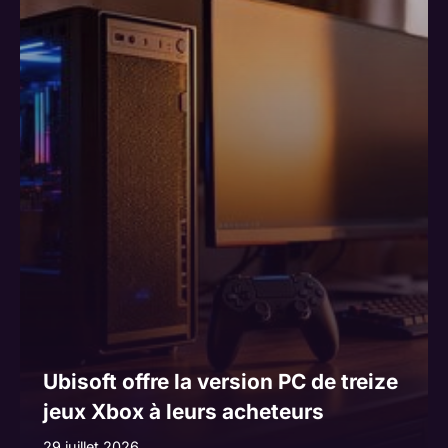
Ubisoft offre la version PC de treize
jeux Xbox à leurs acheteurs
29 juillet 2026