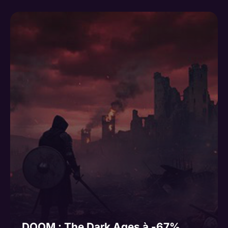
DOOM : The Dark Ages à -67%