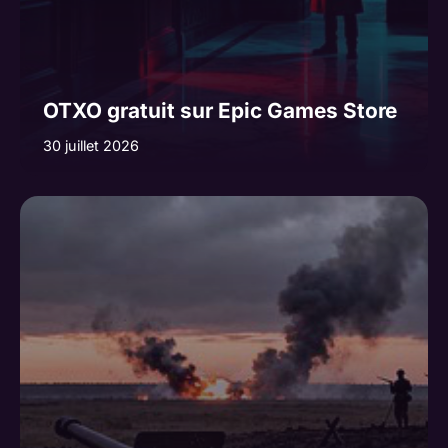
OTXO gratuit sur Epic Games Store
30 juillet 2026