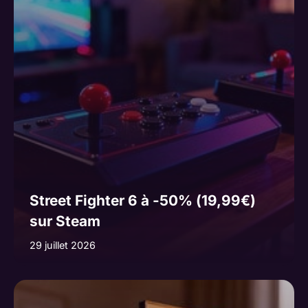
Street Fighter 6 à -50% (19,99€)
sur Steam
29 juillet 2026