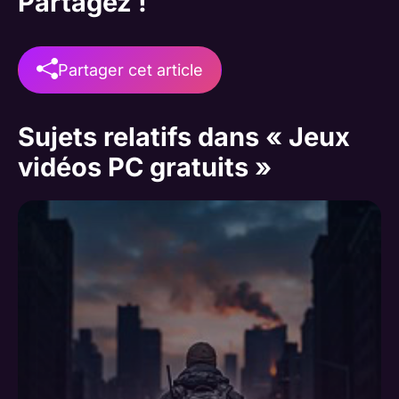
Partagez !
Partager cet article
Sujets relatifs dans « Jeux
vidéos PC gratuits »