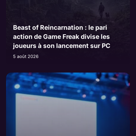
Beast of Reincarnation : le pari
action de Game Freak divise les
joueurs à son lancement sur PC
5 août 2026