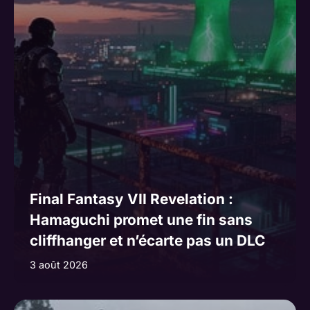
i
v
e
:
Final Fantasy VII Revelation :
Hamaguchi promet une fin sans
cliffhanger et n’écarte pas un DLC
3 août 2026