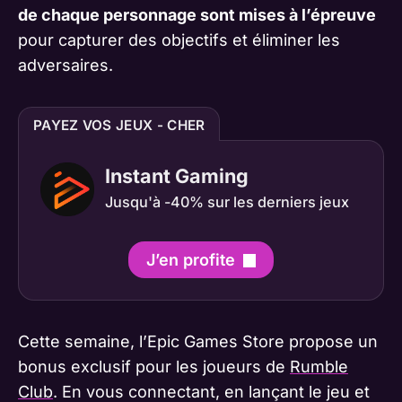
de chaque personnage sont mises à l’épreuve
pour capturer des objectifs et éliminer les
adversaires.
PAYEZ VOS JEUX - CHER
Instant Gaming
Jusqu'à -40% sur les derniers jeux
J’en profite
Cette semaine, l’Epic Games Store propose un
bonus exclusif pour les joueurs de
Rumble
Club
. En vous connectant, en lançant le jeu et