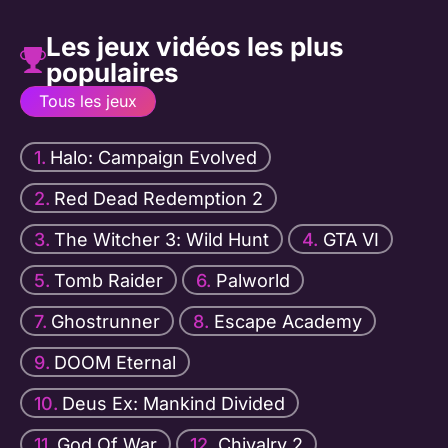
Les jeux vidéos les plus
populaires
Tous les jeux
Halo: Campaign Evolved
Red Dead Redemption 2
The Witcher 3: Wild Hunt
GTA VI
Tomb Raider
Palworld
Ghostrunner
Escape Academy
DOOM Eternal
Deus Ex: Mankind Divided
God Of War
Chivalry 2