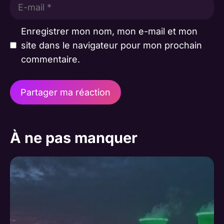
E-
mail
Enregistrer mon nom, mon e-mail et mon
site dans le navigateur pour mon prochain
commentaire.
A
l
À ne pas manquer
t
e
r
n
a
t