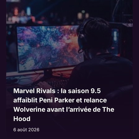
Marvel Rivals : la saison 9.5
affaiblit Peni Parker et relance
Wolverine avant l’arrivée de The
Hood
6 août 2026