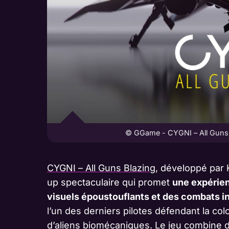
© GGame - CYGNI – All Guns B
CYGNI – All Guns Blazing
, développé par 
up spectaculaire qui promet
une expérien
visuels époustouflants et des combats i
l’un des derniers pilotes défendant la co
d’aliens biomécaniques. Le jeu combine