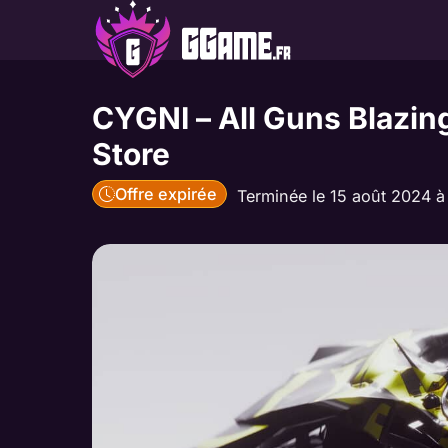
Aller
au
contenu
CYGNI – All Guns Blazing
Store
Offre expirée
Terminée le 15 août 2024 à