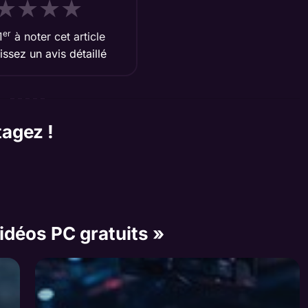
★
★
★
★
er
1
à noter cet article
aissez un avis détaillé
tagez !
vidéos PC gratuits »