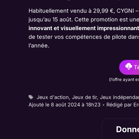
Habituellement vendu à 29,99 €, CYGNI – A
jusqu’au 15 août. Cette promotion est un
innovant et visuellement impressionnan
de tester vos compétences de pilote dan
l’année.
Té
(l’offre ayant e
Étiquettes
Jeux d'action
,
Jeux de tir
,
Jeux indépenda
Ajouté le 8 août 2024 à 18h23
•
Rédigé par
Er
Donne