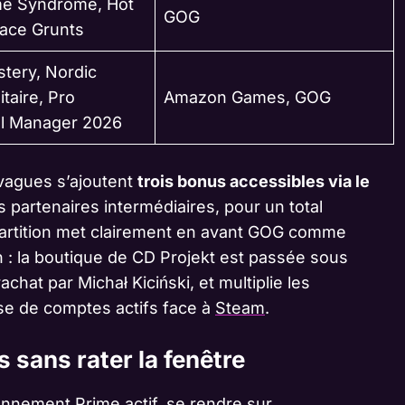
me Syndrome, Hot
GOG
pace Grunts
tery, Nordic
taire, Pro
Amazon Games, GOG
ll Manager 2026
 vagues s’ajoutent
trois bonus accessibles via le
 partenaires intermédiaires, pour un total
partition met clairement en avant GOG comme
in : la boutique de CD Projekt est passée sous
chat par Michał Kiciński, et multiplie les
base de comptes actifs face à
Steam
.
sans rater la fenêtre
onnement Prime actif, se rendre sur