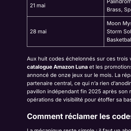
Palindro
21 mai
Brass, S
Moon Mys
28 mai
Storm Soli
Basketba
Aux huit codes échelonnés sur ces trois
catalogue Amazon Luna
et les promotions
annoncé de onze jeux sur le mois. La ré
partenaire central, ce qui n’a rien d’anod
pavillon indépendant fin 2025 après son ra
opérations de visibilité pour étoffer sa 
Comment réclamer les codes 
La mécanique reste simple : il faut un ab