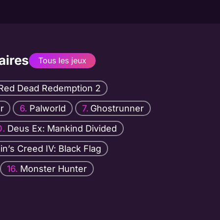
aires
Tous les jeux
Red Dead Redemption 2
r
Palworld
Ghostrunner
Deus Ex: Mankind Divided
n’s Creed IV: Black Flag
Monster Hunter