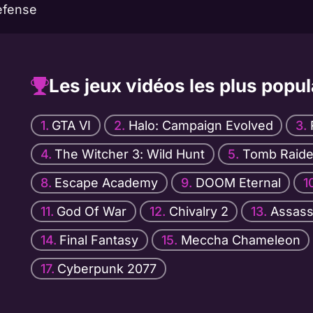
efense
Les jeux vidéos les plus popul
GTA VI
Halo: Campaign Evolved
The Witcher 3: Wild Hunt
Tomb Raide
Escape Academy
DOOM Eternal
God Of War
Chivalry 2
Assassi
Final Fantasy
Meccha Chameleon
Cyberpunk 2077