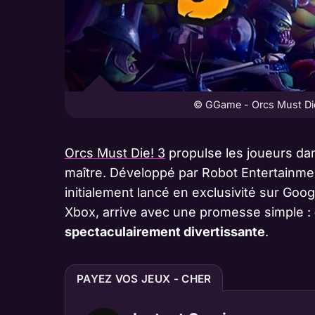
© GGame - Orcs Must Die!
Orcs Must Die! 3
propulse les joueurs da
maître. Développé par Robot Entertainmen
initialement lancé en exclusivité sur Goo
Xbox, arrive avec une promesse simple :
spectaculairement divertissante
.
PAYEZ VOS JEUX - CHER