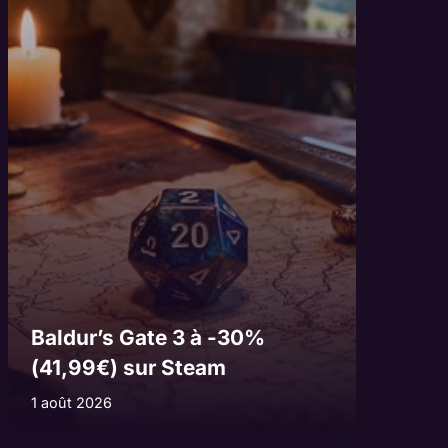
Baldur’s Gate 3 à -30%
(41,99€) sur Steam
1 août 2026