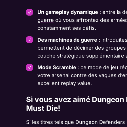
Un gameplay dynamique
: entre la 
guerre
où vous affrontez des armées 
constamment ses défis.
Des machines de guerre
: introduit
permettent de décimer des groupes 
couche stratégique supplémentaire 
Mode Scramble
: ce mode de jeu réc
votre arsenal contre des vagues d’en
excellent replay value.
Si vous avez aimé Dungeon 
Must Die!
Si les titres tels que Dungeon Defenders