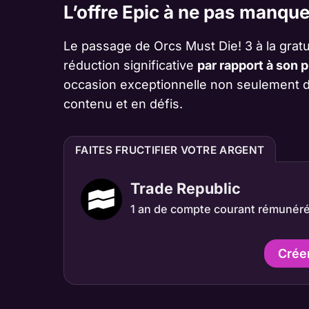
L’offre Epic à ne pas manque
Le passage de Orcs Must Die! 3 à la grat
réduction significative
par rapport à son 
occasion exceptionnelle non seulement d
contenu et en défis.
FAITES FRUCTIFIER VOTRE ARGENT
Trade Republic
1 an de compte courant rémunér
Crée