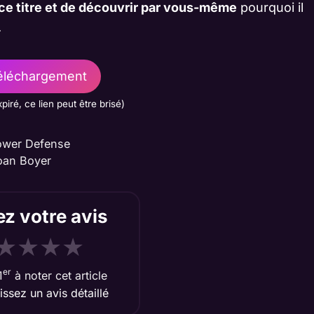
ce titre et de découvrir par vous-même
pourquoi il
.
léchargement
xpiré, ce lien peut être brisé)
ower Defense
oan Boyer
z votre avis
★
★
★
★
er
1
à noter cet article
aissez un avis détaillé