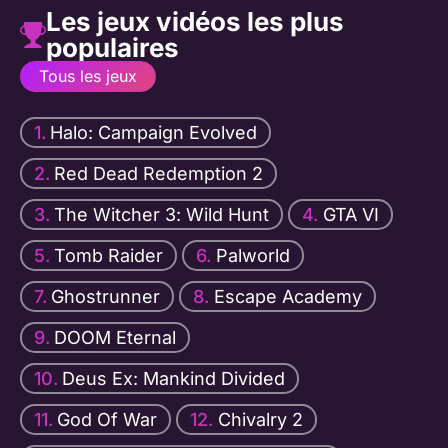
Les jeux vidéos les plus
populaires
Tous les jeux
Halo: Campaign Evolved
Red Dead Redemption 2
The Witcher 3: Wild Hunt
GTA VI
Tomb Raider
Palworld
Ghostrunner
Escape Academy
DOOM Eternal
Deus Ex: Mankind Divided
God Of War
Chivalry 2