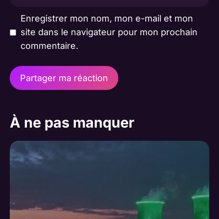
mail
Enregistrer mon nom, mon e-mail et mon
site dans le navigateur pour mon prochain
commentaire.
A
l
À ne pas manquer
t
e
r
n
a
t
i