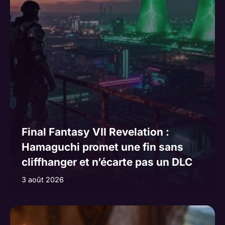
v
e
:
Final Fantasy VII Revelation :
Hamaguchi promet une fin sans
cliffhanger et n’écarte pas un DLC
3 août 2026