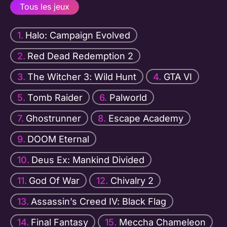
Tous les jeux
Halo: Campaign Evolved
Red Dead Redemption 2
The Witcher 3: Wild Hunt
GTA VI
Tomb Raider
Palworld
Ghostrunner
Escape Academy
DOOM Eternal
Deus Ex: Mankind Divided
God Of War
Chivalry 2
Assassin’s Creed IV: Black Flag
Final Fantasy
Meccha Chameleon