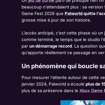
Un
jeu de survie
parti de presque rien fi
beaucoup n’attendaient plus : sa version
Game Fest 2026 que
Palworld
quitte l’acc
grosse mise à jour de son histoire.
L’accès anticipé, c’est cette phase où un
comme terminé, le temps que le studio l’é
par
un démarrage record
. La question qu
qu’apporte réellement ce passage en vers
Un phénomène qui boucle sa
Pour mesurer l’attente autour de cette ver
janvier 2024, Palworld a écoulé
plus de 1
plus de sa présence dans le
Xbox Game 