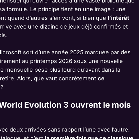
nsuel qui ouvre l’accès à une vaste bibliothèque
 sa formule. Le principe tient en une image : une
ent quand d’autres s’en vont, si bien que
l’intérêt
arrive avec une dizaine de jeux déjà confirmés et
is.
 Microsoft sort d’une année 2025 marquée par des
evirement au printemps 2026 sous une nouvelle
e mensuelle pèse plus lourd qu’avant dans la
 retire. Alors, que vaut concrètement
ce
?
 World Evolution 3 ouvrent le mois
vec deux arrivées sans rapport l’une avec l’autre.
atalogue, et c’est
la première fois que ce classique