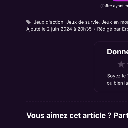
(l’offre ayant e
Étiquettes
Jeux d'action
,
Jeux de survie
,
Jeux en mo
Ajouté le 2 juin 2024 à 20h35
•
Rédigé par
Er
Donne
★
Soyez le 
ou bien
l
Vous aimez cet article ? Par