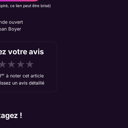
xpiré, ce lien peut être brisé)
nde ouvert
oan Boyer
z votre avis
★
★
★
★
er
1
à noter cet article
aissez un avis détaillé
tagez !