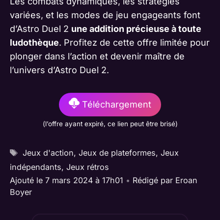
Les combats dynamiques, les stratégies
variées, et les modes de jeu engageants font
d’Astro Duel 2
une addition précieuse à toute
ludothèque
. Profitez de cette offre limitée pour
plonger dans l’action et devenir maître de
l’univers d’Astro Duel 2.
Téléchargement
(l’offre ayant expiré, ce lien peut être brisé)
Étiquettes
Jeux d'action
,
Jeux de plateformes
,
Jeux
indépendants
,
Jeux rétros
Ajouté le 7 mars 2024 à 17h01
•
Rédigé par
Eroan
Boyer