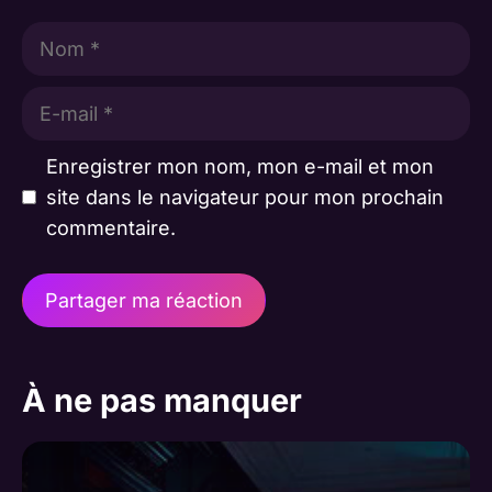
Nom
E-
mail
Enregistrer mon nom, mon e-mail et mon
site dans le navigateur pour mon prochain
commentaire.
A
l
À ne pas manquer
t
e
r