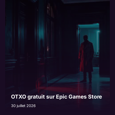
n
a
t
i
v
e
:
OTXO gratuit sur Epic Games Store
30 juillet 2026