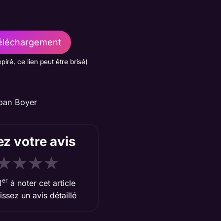
léchargement
xpiré, ce lien peut être brisé)
oan Boyer
z votre avis
★
★
★
★
er
1
à noter cet article
aissez un avis détaillé