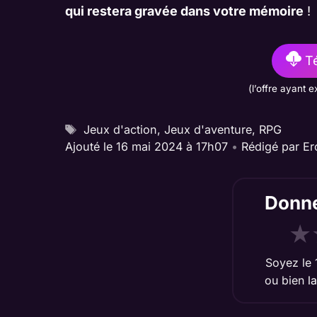
qui restera gravée dans votre mémoire
!
Té
(l’offre ayant e
Étiquettes
Jeux d'action
,
Jeux d'aventure
,
RPG
Ajouté le 16 mai 2024 à 17h07
•
Rédigé par
Er
Donne
★
Soyez le 
ou bien
l