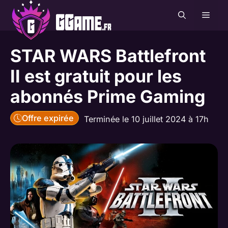
Aller
MEN
au
contenu
STAR WARS Battlefront
II est gratuit pour les
abonnés Prime Gaming
Offre expirée
Terminée le 10 juillet 2024 à 17h