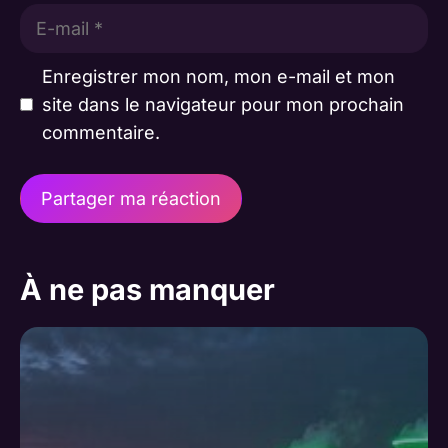
E-
mail
Enregistrer mon nom, mon e-mail et mon
site dans le navigateur pour mon prochain
commentaire.
A
l
À ne pas manquer
t
e
r
n
a
t