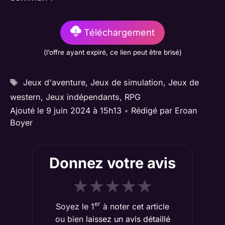
Téléchargement
(l’offre ayant expiré, ce lien peut être brisé)
Étiquettes
Jeux d'aventure
,
Jeux de simulation
,
Jeux de
western
,
Jeux indépendants
,
RPG
Ajouté le 9 juin 2024 à 15h13
•
Rédigé par
Eroan
Boyer
Donnez votre avis
★
★
★
★
★
er
Soyez le 1
à noter cet article
ou bien
laissez un avis détaillé