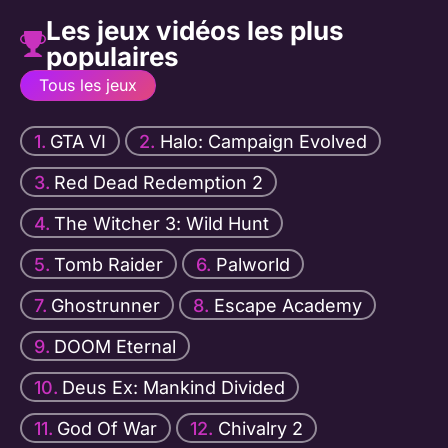
Les jeux vidéos les plus
populaires
Tous les jeux
GTA VI
Halo: Campaign Evolved
Red Dead Redemption 2
The Witcher 3: Wild Hunt
Tomb Raider
Palworld
Ghostrunner
Escape Academy
DOOM Eternal
Deus Ex: Mankind Divided
God Of War
Chivalry 2