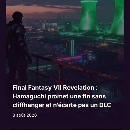
i
v
e
:
Final Fantasy VII Revelation :
Hamaguchi promet une fin sans
cliffhanger et n’écarte pas un DLC
3 août 2026