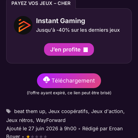
PAYEZ VOS JEUX – CHER
Instant Gaming
Jusqu'à -40% sur les derniers jeux
J’en profite
Téléchargement
(l’offre ayant expiré, ce lien peut être brisé)
Étiquettes
beat them up
,
Jeux coopératifs
,
Jeux d'action
,
Jeux rétros
,
WayForward
Ajouté le 27 juin 2026 à 9h00
•
Rédigé par
Eroan
Boyer
•
★
★
★
★
★