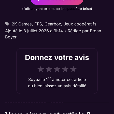
(l’offre ayant expiré, ce lien peut être brisé)
Étiquettes
2K Games
,
FPS
,
Gearbox
,
Jeux coopératifs
Ajouté le 8 juillet 2026 à 9h14
•
Rédigé par
Eroan
Boyer
Donnez votre avis
★
★
★
★
★
er
Soyez le 1
à noter cet article
ou bien
laissez un avis détaillé