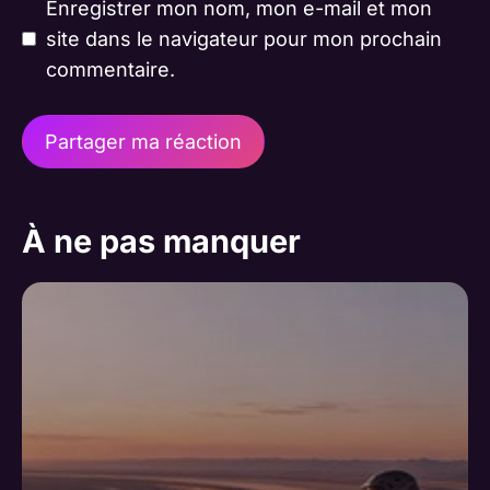
Enregistrer mon nom, mon e-mail et mon
site dans le navigateur pour mon prochain
commentaire.
A
l
À ne pas manquer
t
e
r
n
a
t
i
v