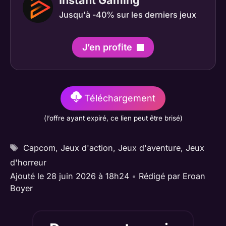
Jusqu'à -40% sur les derniers jeux
J’en profite
Téléchargement
(l’offre ayant expiré, ce lien peut être brisé)
Étiquettes
Capcom
,
Jeux d'action
,
Jeux d'aventure
,
Jeux
d'horreur
Ajouté le 28 juin 2026 à 18h24
•
Rédigé par
Eroan
Boyer