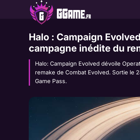
Aller
au
contenu
Halo : Campaign Evolved 
campagne inédite du re
Halo: Campaign Evolved dévoile Operati
remake de Combat Evolved. Sortie le 28 
Game Pass.