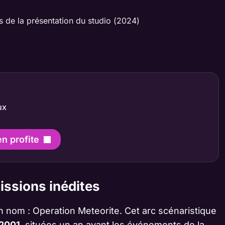
rs de la présentation du studio (2024)
ux
en profite
issions inédites
 nom : Operation Meteorite. Cet arc scénaristique
 2001
, situées un an avant les événements de la