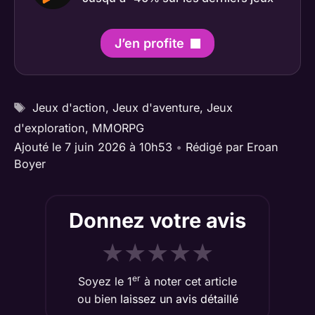
J’en profite
Étiquettes
Jeux d'action
,
Jeux d'aventure
,
Jeux
d'exploration
,
MMORPG
Ajouté le 7 juin 2026 à 10h53
•
Rédigé par
Eroan
Boyer
Donnez votre avis
★
★
★
★
★
er
Soyez le 1
à noter cet article
ou bien
laissez un avis détaillé