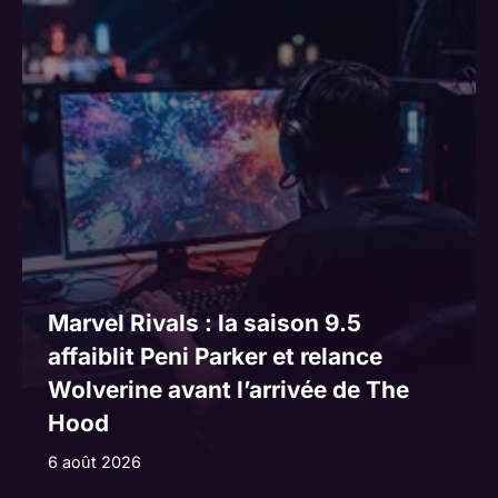
i
v
e
:
Marvel Rivals : la saison 9.5
affaiblit Peni Parker et relance
Wolverine avant l’arrivée de The
Hood
6 août 2026