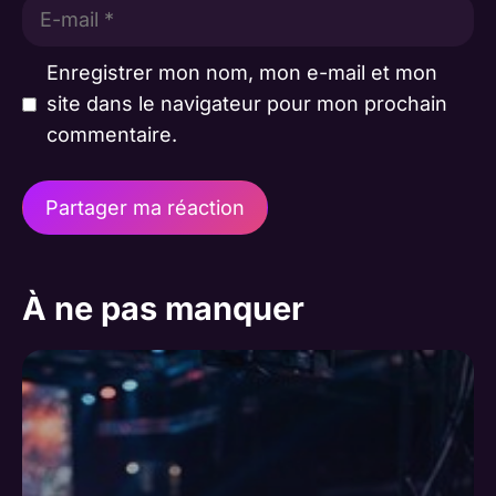
E-
mail
Enregistrer mon nom, mon e-mail et mon
site dans le navigateur pour mon prochain
commentaire.
A
l
À ne pas manquer
t
e
r
n
a
t