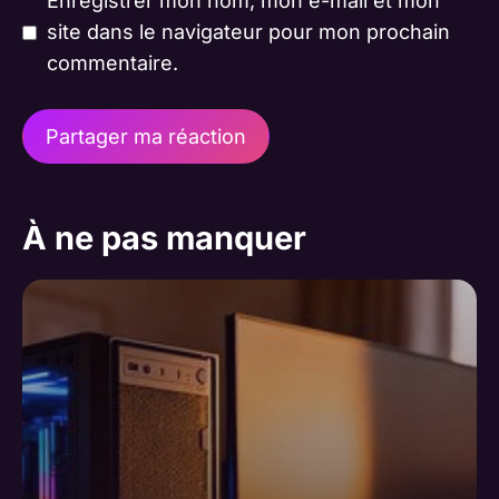
Enregistrer mon nom, mon e-mail et mon
site dans le navigateur pour mon prochain
commentaire.
A
l
À ne pas manquer
t
e
r
n
a
t
i
v