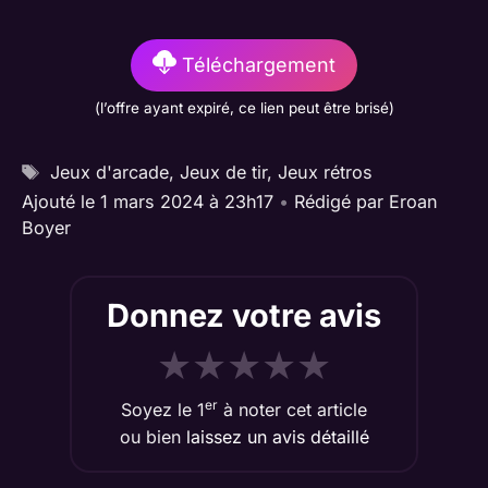
Téléchargement
(l’offre ayant expiré, ce lien peut être brisé)
Étiquettes
Jeux d'arcade
,
Jeux de tir
,
Jeux rétros
Ajouté le 1 mars 2024 à 23h17
•
Rédigé par
Eroan
Boyer
Donnez votre avis
★
★
★
★
★
er
Soyez le 1
à noter cet article
ou bien
laissez un avis détaillé