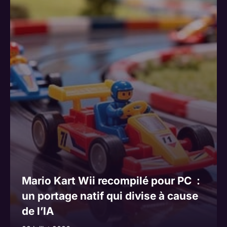
a
t
i
v
e
:
Mario Kart Wii recompilé pour PC :
un portage natif qui divise à cause
de l’IA