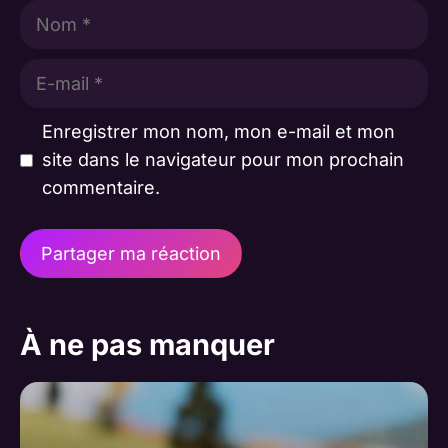
Nom
E-
mail
Enregistrer mon nom, mon e-mail et mon
site dans le navigateur pour mon prochain
commentaire.
A
l
À ne pas manquer
t
e
r
n