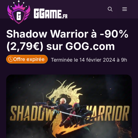
Aller
MEN
au
contenu
Shadow Warrior à -90%
(2,79€) sur GOG.com
Offre expirée
Terminée le 14 février 2024 à 9h