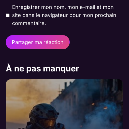
Enregistrer mon nom, mon e-mail et mon
site dans le navigateur pour mon prochain
commentaire.
A
l
À ne pas manquer
t
e
r
n
a
t
i
v