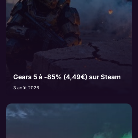
e
:
Gears 5 à -85% (4,49€) sur Steam
3 août 2026