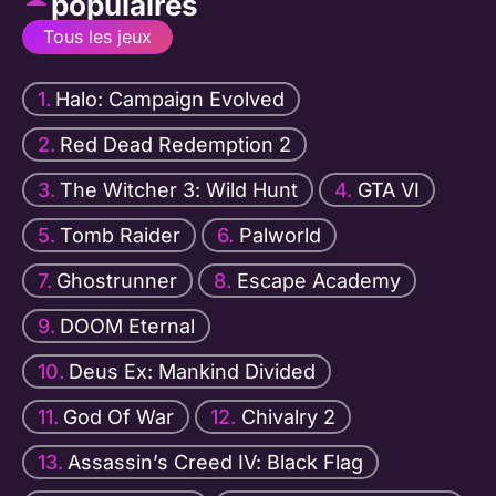
populaires
Tous les jeux
Halo: Campaign Evolved
Red Dead Redemption 2
The Witcher 3: Wild Hunt
GTA VI
Tomb Raider
Palworld
Ghostrunner
Escape Academy
DOOM Eternal
Deus Ex: Mankind Divided
God Of War
Chivalry 2
Assassin’s Creed IV: Black Flag