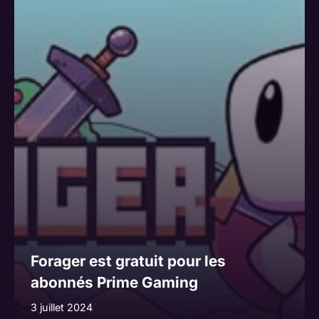
n
a
t
i
v
e
:
Forager est gratuit pour les
abonnés Prime Gaming
3 juillet 2024