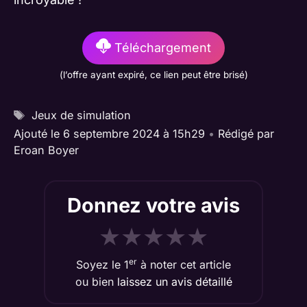
Téléchargement
(l’offre ayant expiré, ce lien peut être brisé)
Étiquettes
Jeux de simulation
Ajouté le 6 septembre 2024 à 15h29
•
Rédigé par
Eroan Boyer
Donnez votre avis
★
★
★
★
★
er
Soyez le 1
à noter cet article
ou bien
laissez un avis détaillé