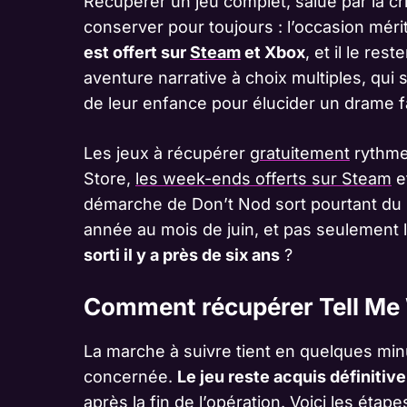
Récupérer un jeu complet, salué par la cr
conserver pour toujours : l’occasion mérit
est offert sur
Steam
et Xbox
, et il le res
aventure narrative à choix multiples, qui
de leur enfance pour élucider un drame fa
Les jeux à récupérer
gratuitement
rythmen
Store,
les week-ends offerts sur Steam
et
démarche de Don’t Nod sort pourtant du l
année au mois de juin, et pas seulement
sorti il y a près de six ans
?
Comment récupérer Tell Me
La marche à suivre tient en quelques min
concernée.
Le jeu reste acquis définiti
après la fin de l’opération. Voici les étap