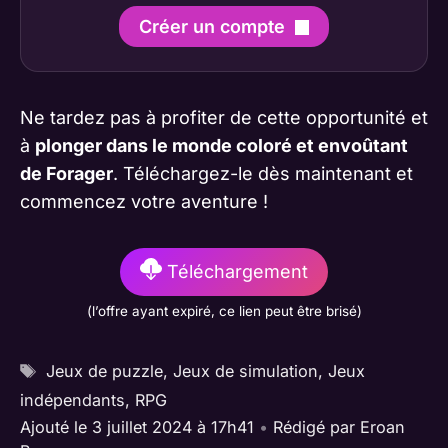
Créer un compte
Ne tardez pas à profiter de cette opportunité et
à
plonger dans le monde coloré et envoûtant
de Forager
. Téléchargez-le dès maintenant et
commencez votre aventure !
Téléchargement
(l’offre ayant expiré, ce lien peut être brisé)
Étiquettes
Jeux de puzzle
,
Jeux de simulation
,
Jeux
indépendants
,
RPG
Ajouté le 3 juillet 2024 à 17h41
•
Rédigé par
Eroan