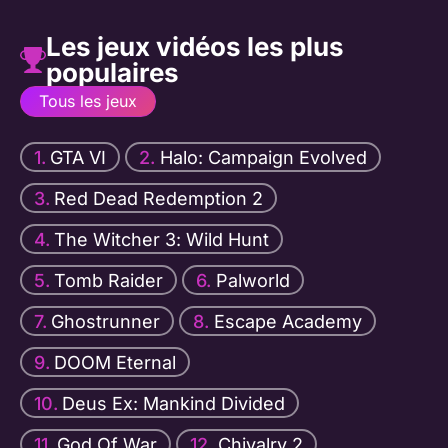
Les jeux vidéos les plus
populaires
Tous les jeux
GTA VI
Halo: Campaign Evolved
Red Dead Redemption 2
The Witcher 3: Wild Hunt
Tomb Raider
Palworld
Ghostrunner
Escape Academy
DOOM Eternal
Deus Ex: Mankind Divided
God Of War
Chivalry 2