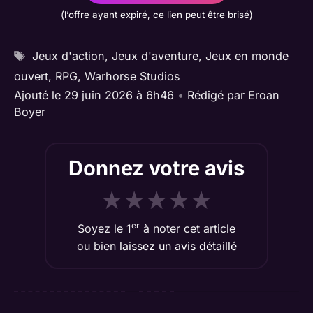
(l’offre ayant expiré, ce lien peut être brisé)
Étiquettes
Jeux d'action
,
Jeux d'aventure
,
Jeux en monde
ouvert
,
RPG
,
Warhorse Studios
Ajouté le 29 juin 2026 à 6h46
•
Rédigé par
Eroan
Boyer
Donnez votre avis
★
★
★
★
★
er
Soyez le 1
à noter cet article
ou bien
laissez un avis détaillé