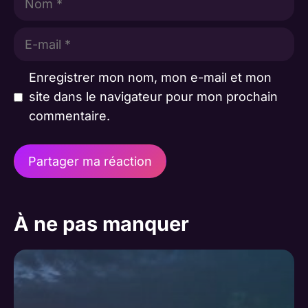
E-
mail
Enregistrer mon nom, mon e-mail et mon
site dans le navigateur pour mon prochain
commentaire.
A
l
À ne pas manquer
t
e
r
n