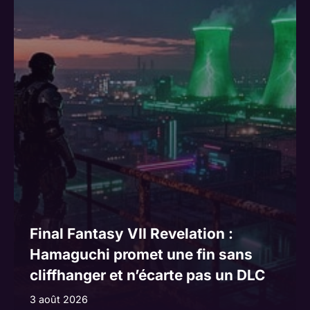
a
t
i
v
e
:
Final Fantasy VII Revelation :
Hamaguchi promet une fin sans
cliffhanger et n’écarte pas un DLC
3 août 2026